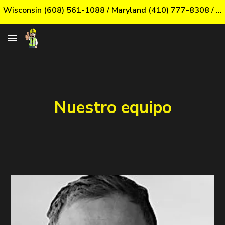
Wisconsin (608) 561-1088 / Maryland (410) 777-8308 / Otros Estados (855) 923-2007
Skip to main content
Skip to navigation
Nuestro equipo